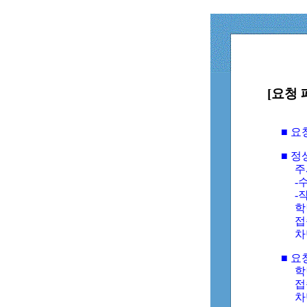
[요청 
■ 
■ 
주
-수
-
학
접
차
■ 요
학번
접속
차단