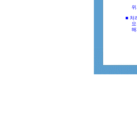
위
■ 처
요
해