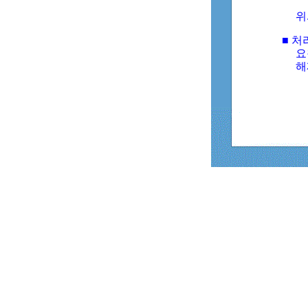
위
■ 처
요
해