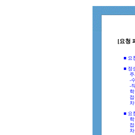
[요청 
■ 
■ 
주
-수
-
학
접
차
■ 요
학번
접속
차단