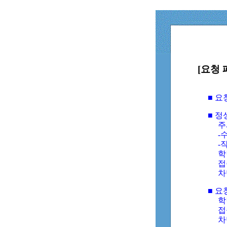
[요청 
■ 
■ 
주
-수
-
학
접
차
■ 요
학번
접속
차단