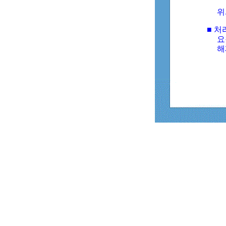
위
■ 처
요
해