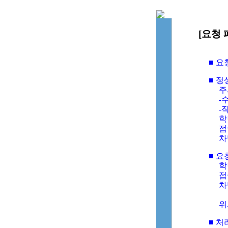
[요청 
■ 
■ 
주
-수
-
학
접
차
■ 요
학번
접속
차단
위
■ 처